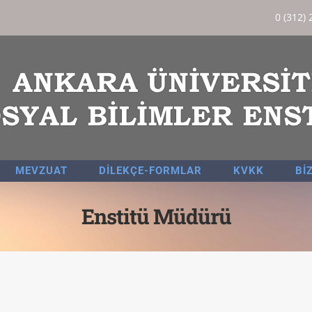
0 (312) 
MEVZUAT
DİLEKÇE-FORMLAR
KVKK
Bİ
Enstitü Müdürü