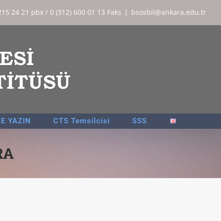
215 24 21 pbx / 0 (312) 600 01 13 Faks
|
bsosbil@ankara.edu.tr
ZE YAZIN
CTS Temsilcisi
SSS
RA