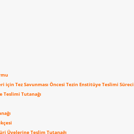
orm
u
ri için Tez Savunması Öncesi Tezin Enstitüye Teslimi Süreci
e Teslimi Tutanağı
anağı
ekçesi
Jüri Üyelerine Teslim Tutanağı