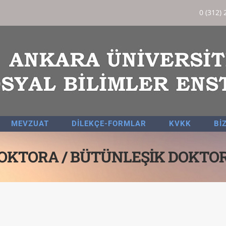
0 (312) 
MEVZUAT
DİLEKÇE-FORMLAR
KVKK
Bİ
OKTORA / BÜTÜNLEŞİK DOKTO