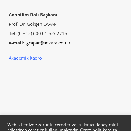
Anabilim Dalı Başkanı
Prof. Dr. Gökşen ÇAPAR
Tel:
(0 312) 600 01 62/ 2716
e-mail:
gcapar@ankara.edu.tr
Akademik Kadro
Web sitemizde zorunlu çerezler ve kullanıcı deneyimini
iyileştiren çerezler kullanılmaktadır. Çerez politikamıza